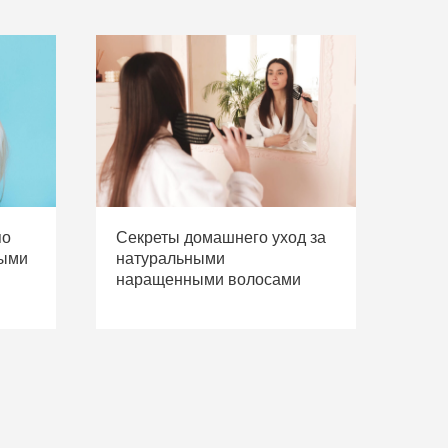
по
Секреты домашнего уход за
выми
натуральными
наращенными волосами