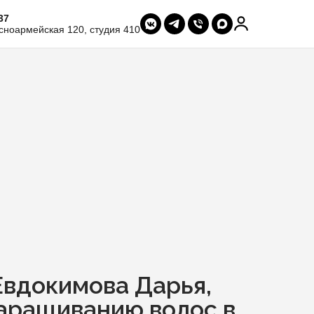
37
сноармейская 120, студия 410
Евдокимова Дарья,
наращиванию волос в