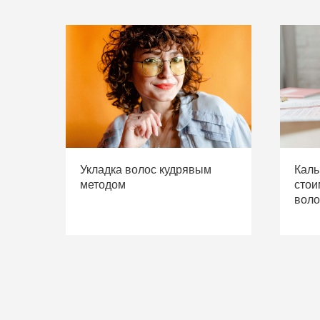
Укладка волос кудрявым
Каль
методом
стои
воло